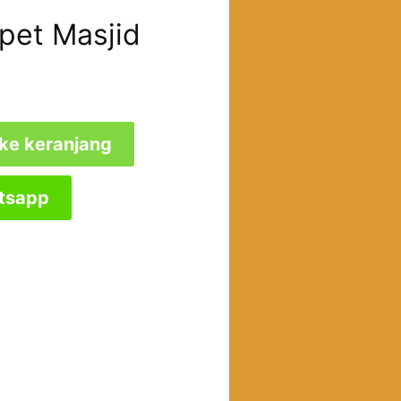
pet Masjid
ke keranjang
tsapp