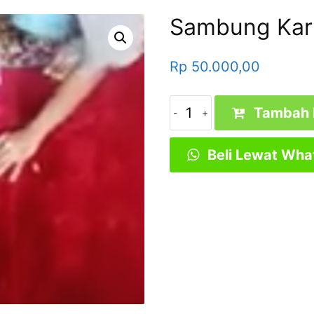
Sambung Kar
Rp
50.000,00
Kuantitas
Tambah 
Sambung
Karpet
Beli Lewat Wha
Masjid