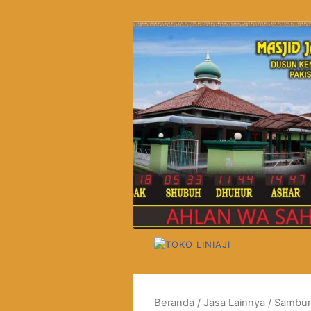
Langsung
ke
Toko
konten
Liniaji
Jual
Karpet
Masjid
Turki
dan
Lokal
Per
Rol
Beranda
/
Jasa Lainnya
/ Sambun