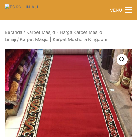
Langsung
MENU
ke
konten
Beranda
/
Karpet Masjid - Harga Karpet Masjid |
Liniaji
/ Karpet Masjid | Karpet Musholla Kingdom